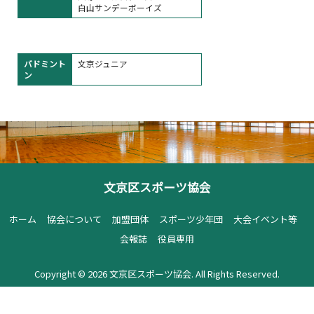
白山サンデーボーイズ
バドミント
文京ジュニア
ン
文京区スポーツ協会
ホーム
協会について
加盟団体
スポーツ少年団
大会イベント等
会報誌
役員専用
Copyright ©
2026
文京区スポーツ協会
. All Rights Reserved.