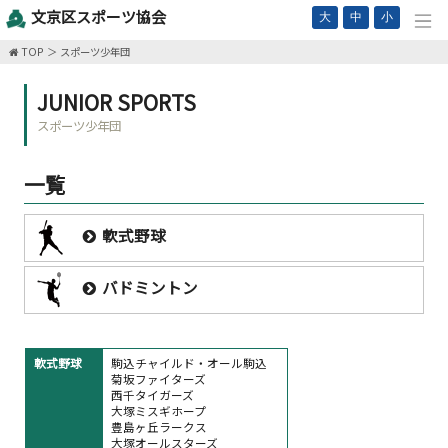
文京区スポーツ協会
大
中
小
TOP
スポーツ少年団
JUNIOR SPORTS
スポーツ少年団
一覧
軟式野球
バドミントン
軟式野球
駒込チャイルド・オール駒込
菊坂ファイターズ
西千タイガーズ
大塚ミスギホープ
豊島ヶ丘ラークス
大塚オールスターズ