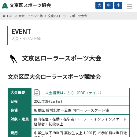
文京区スポーツ協会
大
中
小
TOP
大会・イベント等
文京区ローラースポーツ大会
EVENT
大会・イベント等
文京区ローラースポーツ大会
文京区民大会ローラースポーツ競技会
大会概要
大会概要はこちら（PDFファイル）
日程
2025年3月2日(日)
会場
板橋区 成増北第一公園 内ローラースケート場
対象・定員
区内在住・在勤・在学者 ローラー・インラインスケート
経験者・初級以上
費用
中学生以下 500 円 高校生以上 1,000 円 ※参加費は当日徴