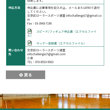
収致します。
申込方法
申込書に必要事項を記入の上、メールまたはFAXで送付
してください。
文京区ローラースポーツ連盟 infochallenge17@gmail.co
m
Fax：03-3943-7190
スピード/フィギュア申込書（エクセルファイ
ル）
ホッケー登録書（エクセルファイル）
問い合わせ
文京区ローラースポーツ連盟
先
infochallenge17@gmail.com
小泉
TEL：070-8553-9503
戻る