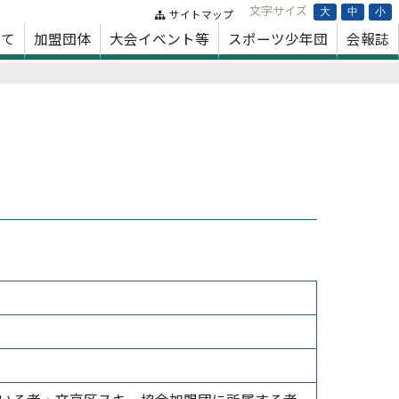
文字サイズ
大
中
小
サイトマップ
いて
加盟団体
大会イベント等
スポーツ少年団
会報誌