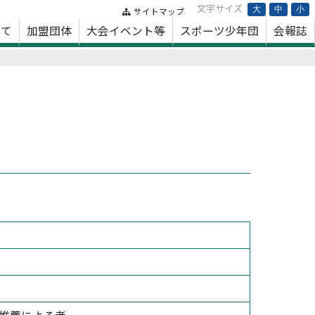
文字サイズ
大
中
小
サイトマップ
いて
加盟団体
大会イベント等
スポーツ少年団
会報誌